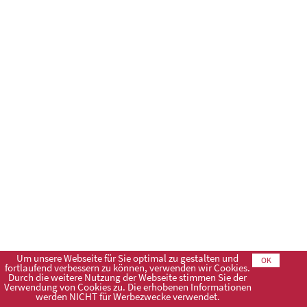
Um unsere Webseite für Sie optimal zu gestalten und
OK
fortlaufend verbessern zu können, verwenden wir Cookies.
Durch die weitere Nutzung der Webseite stimmen Sie der
Verwendung von Cookies zu. Die erhobenen Informationen
Impressum
AGB
Datenschutzerklärung
werden NICHT für Werbezwecke verwendet.