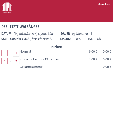
Anmelden
DER LETZTE WALSÄNGER
DATUM
DAUER
Do, 06.08.2026, 09:00 Uhr
ǀ
95 Minuten
ǀ
SAAL
FASSUNG
FSK
Unter'm Dach , freie Platzwahl
ǀ
D2D
ǀ
ab 6
Parkett
Normal
6,00 €
0,00 €
0
Kinderticket (bis 12 Jahre)
4,00 €
0,00 €
0
Gesamtsumme
0,00 €