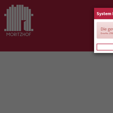
System 
Die ge
ErrorNo. 270