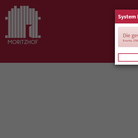
System 
Die ge
ErrorNo. 270