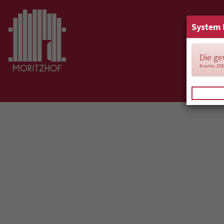
System 
Die ge
ErrorNo. 270