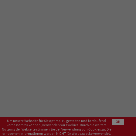
Um unsere Webseite für Sie optimal zu gestalten und fortlaufend
OK
verbessern zu können, verwenden wir Cookies. Durch die weitere
Nutzung der Webseite stimmen Sie der Verwendung von Cookies zu. Die
erhobenen Informationen werden NICHT für Werbezwecke verwendet.