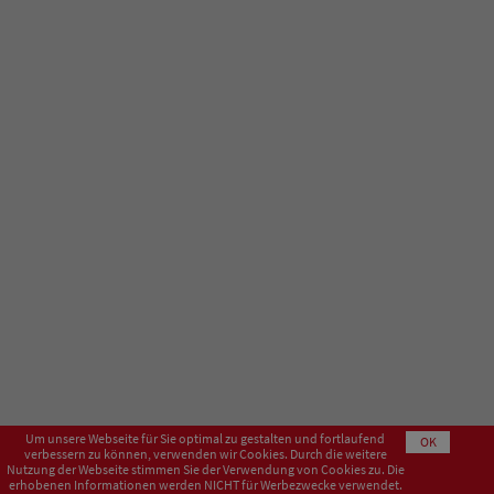
Um unsere Webseite für Sie optimal zu gestalten und fortlaufend
OK
verbessern zu können, verwenden wir Cookies. Durch die weitere
Nutzung der Webseite stimmen Sie der Verwendung von Cookies zu. Die
erhobenen Informationen werden NICHT für Werbezwecke verwendet.