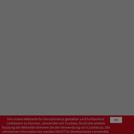
Um unsere Webseite für Sie optimal zu gestalten und fortlaufend
OK
verbessern zu können, verwenden wir Cookies. Durch die weitere
Nutzung der Webseite stimmen Sie der Verwendung von Cookies zu. Die
erhobenen Informationen werden NICHT für Werbezwecke verwendet.