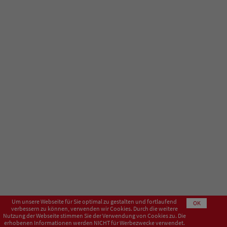
Um unsere Webseite für Sie optimal zu gestalten und fortlaufend
OK
verbessern zu können, verwenden wir Cookies. Durch die weitere
Nutzung der Webseite stimmen Sie der Verwendung von Cookies zu. Die
erhobenen Informationen werden NICHT für Werbezwecke verwendet.