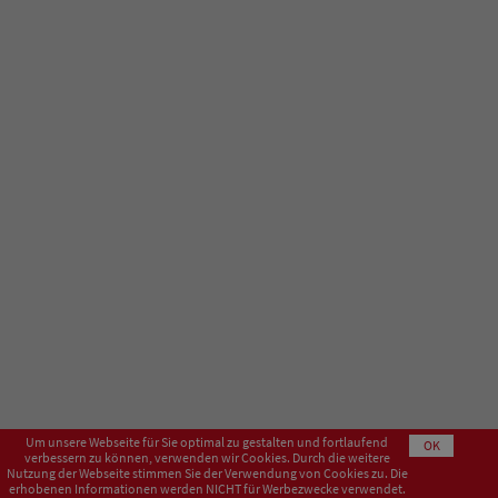
Um unsere Webseite für Sie optimal zu gestalten und fortlaufend
OK
verbessern zu können, verwenden wir Cookies. Durch die weitere
Nutzung der Webseite stimmen Sie der Verwendung von Cookies zu. Die
erhobenen Informationen werden NICHT für Werbezwecke verwendet.