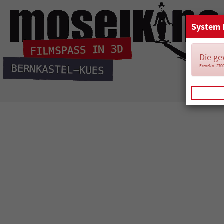
System 
Die ge
ErrorNo. 270