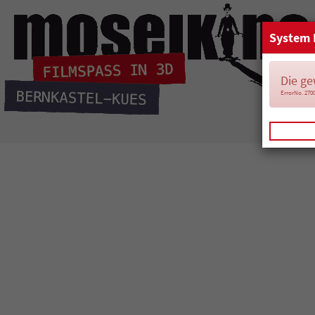
System 
Die ge
ErrorNo. 270