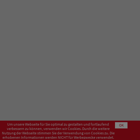
Um unsere Webseite für Sie optimal zu gestalten und fortlaufend
OK
verbessern zu können, verwenden wir Cookies. Durch die weitere
Nutzung der Webseite stimmen Sie der Verwendung von Cookies zu. Die
erhobenen Informationen werden NICHT für Werbezwecke verwendet.