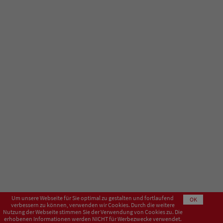
Um unsere Webseite für Sie optimal zu gestalten und fortlaufend
OK
verbessern zu können, verwenden wir Cookies. Durch die weitere
Nutzung der Webseite stimmen Sie der Verwendung von Cookies zu. Die
erhobenen Informationen werden NICHT für Werbezwecke verwendet.