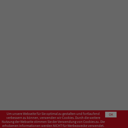
Um unsere Webseite für Sie optimal zu gestalten und fortlaufend
OK
verbessern zu können, verwenden wir Cookies. Durch die weitere
Nutzung der Webseite stimmen Sie der Verwendung von Cookies zu. Die
erhobenen Informationen werden NICHT für Werbezwecke verwendet.