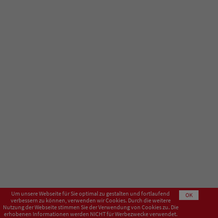
Um unsere Webseite für Sie optimal zu gestalten und fortlaufend
OK
verbessern zu können, verwenden wir Cookies. Durch die weitere
Nutzung der Webseite stimmen Sie der Verwendung von Cookies zu. Die
erhobenen Informationen werden NICHT für Werbezwecke verwendet.