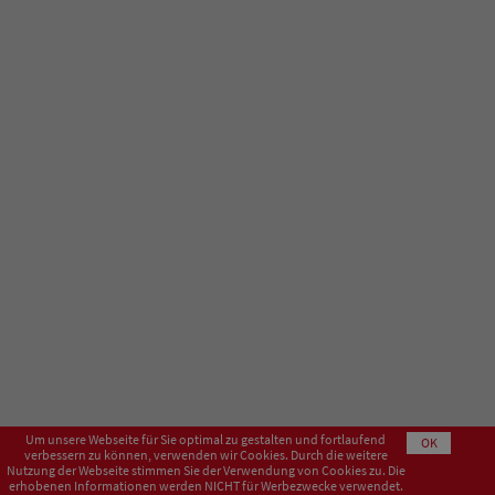
Um unsere Webseite für Sie optimal zu gestalten und fortlaufend
OK
verbessern zu können, verwenden wir Cookies. Durch die weitere
Nutzung der Webseite stimmen Sie der Verwendung von Cookies zu. Die
erhobenen Informationen werden NICHT für Werbezwecke verwendet.