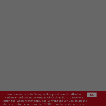
Um unsere Webseite für Sie optimal zu gestalten und fortlaufend
OK
verbessern zu können, verwenden wir Cookies. Durch die weitere
Nutzung der Webseite stimmen Sie der Verwendung von Cookies zu. Die
erhobenen Informationen werden NICHT für Werbezwecke verwendet.