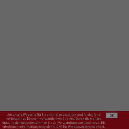
Um unsere Webseite für Sie optimal zu gestalten und fortlaufend
OK
verbessern zu können, verwenden wir Cookies. Durch die weitere
Nutzung der Webseite stimmen Sie der Verwendung von Cookies zu. Die
erhobenen Informationen werden NICHT für Werbezwecke verwendet.