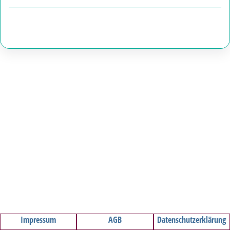
Deze dienst is momenteel niet beschikbaar. Probeer
het later nog eens.
Impressum
AGB
Datenschutzerklärung