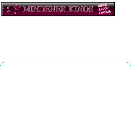
Dieser Service ist aktuell nicht verfügbar, bitte
versuchen Sie es zu einem späteren Zeitpunkt
nocheinmal.
This service is currently unavailable. Please try again
later.
Ce service n'est actuellement pas disponible, veuillez
réessayer ultérieurement.