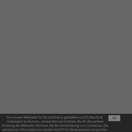
Um unsere Webseite für Sie optimal zu gestalten und fortlaufend
OK
verbessern zu können, verwenden wir Cookies. Durch die weitere
Impressum
AGB
Datenschutzerklärung
Nutzung der Webseite stimmen Sie der Verwendung von Cookies zu. Die
erhobenen Informationen werden NICHT für Werbezwecke verwendet.