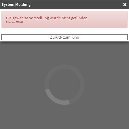
×
System Meldung
Anmelden
Die gewählte Vorstellung wurde nicht gefunden
ErrorNo. 270083
Zurück zum Kino