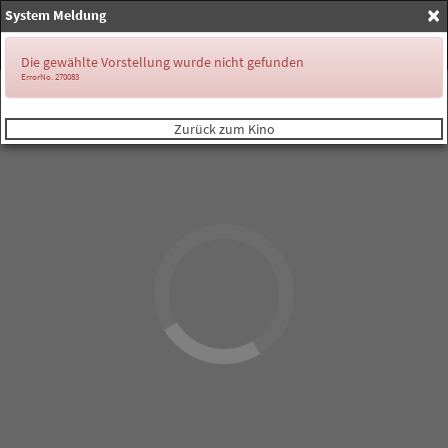
×
System Meldung
Anmelden
Die gewählte Vorstellung wurde nicht gefunden
ErrorNo. 270083
Zurück zum Kino