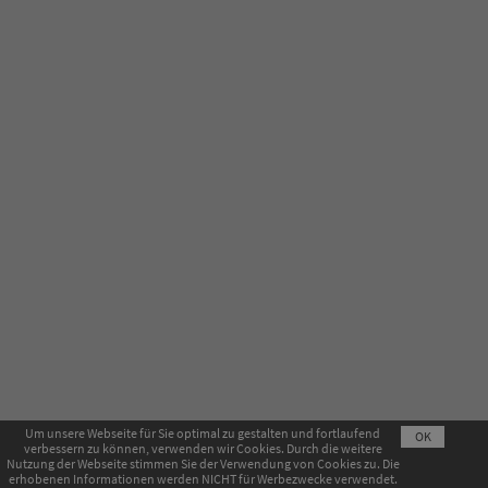
Um unsere Webseite für Sie optimal zu gestalten und fortlaufend
OK
verbessern zu können, verwenden wir Cookies. Durch die weitere
Impressum
AGB
Datenschutzerklärung
Nutzung der Webseite stimmen Sie der Verwendung von Cookies zu. Die
erhobenen Informationen werden NICHT für Werbezwecke verwendet.