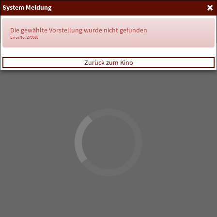
×
System Meldung
Anmelden
Die gewählte Vorstellung wurde nicht gefunden
ErrorNo. 270083
Zurück zum Kino