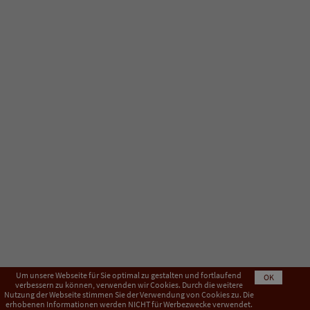
Um unsere Webseite für Sie optimal zu gestalten und fortlaufend
OK
verbessern zu können, verwenden wir Cookies. Durch die weitere
Nutzung der Webseite stimmen Sie der Verwendung von Cookies zu. Die
Impressum
AGB
Datenschutzerklärung
erhobenen Informationen werden NICHT für Werbezwecke verwendet.