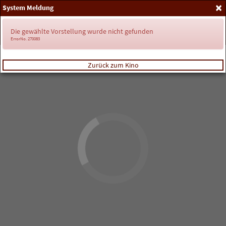
×
System Meldung
Anmelden
Die gewählte Vorstellung wurde nicht gefunden
ErrorNo. 270083
Zurück zum Kino