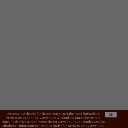
Um unsere Webseite für Sie optimal zu gestalten und fortlaufend
OK
verbessern zu können, verwenden wir Cookies. Durch die weitere
Nutzung der Webseite stimmen Sie der Verwendung von Cookies zu. Die
Impressum
AGB
Datenschutzerklärung
erhobenen Informationen werden NICHT für Werbezwecke verwendet.