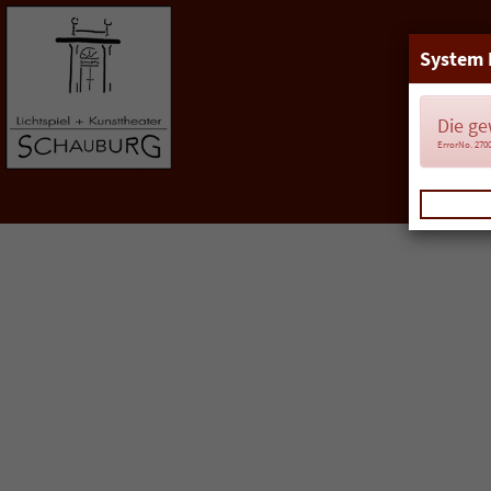
System 
Die ge
ErrorNo. 270