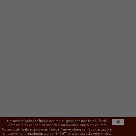
Um unsere Webseite für Sie optimal zu gestalten und fortlaufend
OK
verbessern zu können, verwenden wir Cookies. Durch die weitere
Nutzung der Webseite stimmen Sie der Verwendung von Cookies zu. Die
Impressum
AGB
Datenschutzerklärung
erhobenen Informationen werden NICHT für Werbezwecke verwendet.