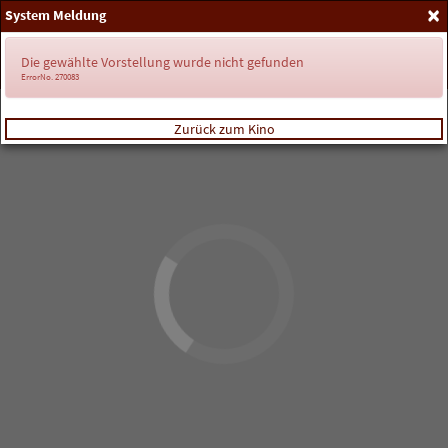
×
System Meldung
Anmelden
Die gewählte Vorstellung wurde nicht gefunden
ErrorNo. 270083
Zurück zum Kino