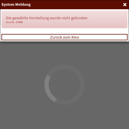
×
System Meldung
Anmelden
Die gewählte Vorstellung wurde nicht gefunden
ErrorNo. 270083
Zurück zum Kino