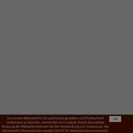
Um unsere Webseite für Sie optimal zu gestalten und fortlaufend
OK
verbessern zu können, verwenden wir Cookies. Durch die weitere
Nutzung der Webseite stimmen Sie der Verwendung von Cookies zu. Die
Impressum
AGB
Datenschutzerklärung
erhobenen Informationen werden NICHT für Werbezwecke verwendet.