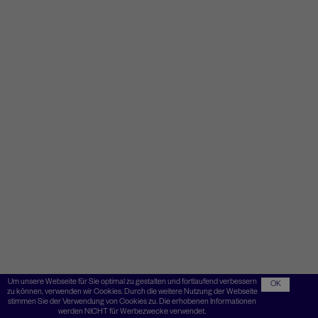
Um unsere Webseite für Sie optimal zu gestalten und fortlaufend verbessern
OK
zu können, verwenden wir Cookies. Durch die weitere Nutzung der Webseite
stimmen Sie der Verwendung von Cookies zu. Die erhobenen Informationen
werden NICHT für Werbezwecke verwendet.