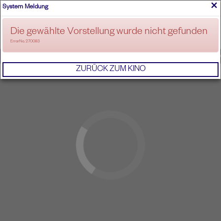
×
System Meldung
ANMELDEN
Die gewählte Vorstellung wurde nicht gefunden
ErrorNo. 270083
IMPRESSUM
AGB
DATENSCHUTZERKL
ZURÜCK ZUM KINO