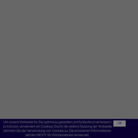
Um unsere Webseite für Sie optimal zu gestalten und fortlaufend verbessern
OK
zu können, verwenden wir Cookies. Durch die weitere Nutzung der Webseite
stimmen Sie der Verwendung von Cookies zu. Die erhobenen Informationen
werden NICHT für Werbezwecke verwendet.