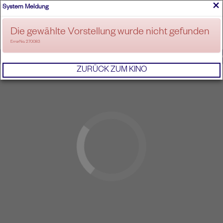
×
System Meldung
ANMELDEN
Die gewählte Vorstellung wurde nicht gefunden
ErrorNo. 270083
IMPRESSUM
AGB
DATENSCHUTZERKL
ZURÜCK ZUM KINO