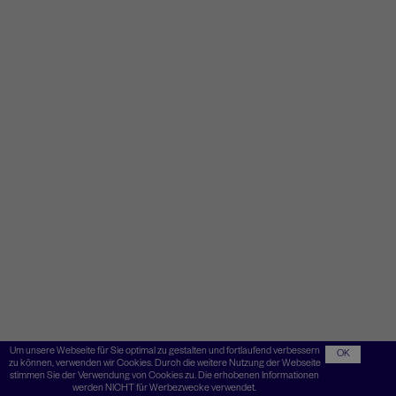
Um unsere Webseite für Sie optimal zu gestalten und fortlaufend verbessern
OK
zu können, verwenden wir Cookies. Durch die weitere Nutzung der Webseite
stimmen Sie der Verwendung von Cookies zu. Die erhobenen Informationen
werden NICHT für Werbezwecke verwendet.