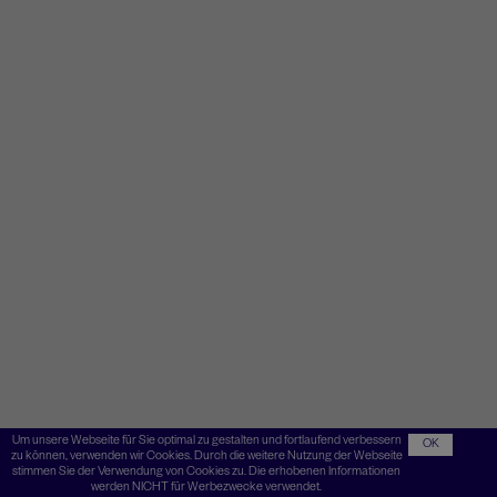
Um unsere Webseite für Sie optimal zu gestalten und fortlaufend verbessern
OK
zu können, verwenden wir Cookies. Durch die weitere Nutzung der Webseite
stimmen Sie der Verwendung von Cookies zu. Die erhobenen Informationen
werden NICHT für Werbezwecke verwendet.