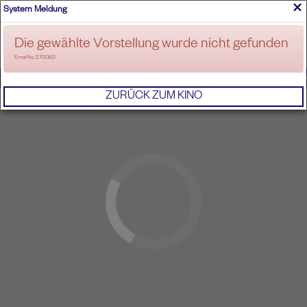
×
System Meldung
ANMELDEN
Die gewählte Vorstellung wurde nicht gefunden
ErrorNo. 270083
IMPRESSUM
AGB
DATENSCHUTZERKL
ZURÜCK ZUM KINO