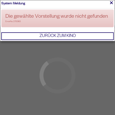
×
System Meldung
ANMELDEN
Die gewählte Vorstellung wurde nicht gefunden
ErrorNo. 270083
IMPRESSUM
AGB
DATENSCHUTZERKL
ZURÜCK ZUM KINO