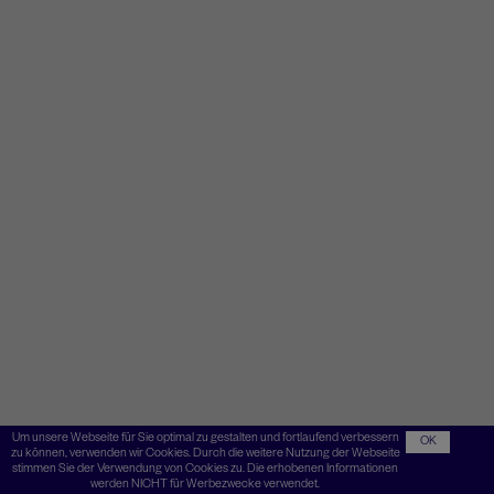
Um unsere Webseite für Sie optimal zu gestalten und fortlaufend verbessern
OK
zu können, verwenden wir Cookies. Durch die weitere Nutzung der Webseite
stimmen Sie der Verwendung von Cookies zu. Die erhobenen Informationen
werden NICHT für Werbezwecke verwendet.