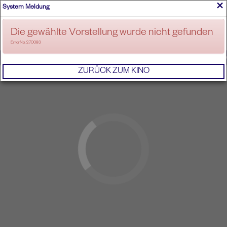
×
System Meldung
ANMELDEN
Die gewählte Vorstellung wurde nicht gefunden
ErrorNo. 270083
IMPRESSUM
AGB
DATENSCHUTZERKL
ZURÜCK ZUM KINO