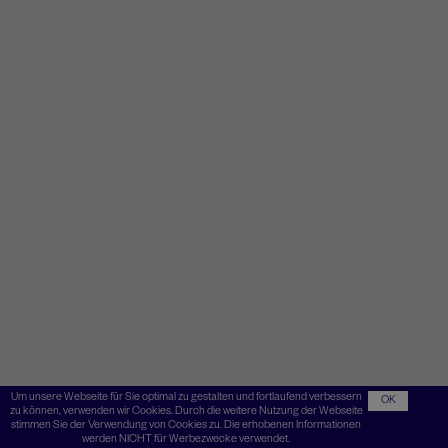
Um unsere Webseite für Sie optimal zu gestalten und fortlaufend verbessern
OK
zu können, verwenden wir Cookies. Durch die weitere Nutzung der Webseite
stimmen Sie der Verwendung von Cookies zu. Die erhobenen Informationen
werden NICHT für Werbezwecke verwendet.