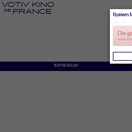
System 
Die g
ErrorNo. 270
IMPRESSUM