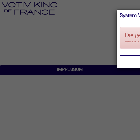
System 
Die g
ErrorNo. 270
IMPRESSUM