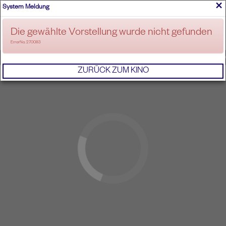
×
System Meldung
ANMELDEN
Die gewählte Vorstellung wurde nicht gefunden
ErrorNo. 270083
IMPRESSUM
AGB
DATENSCHUTZERKL
ZURÜCK ZUM KINO