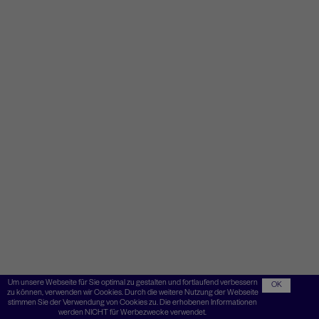
Um unsere Webseite für Sie optimal zu gestalten und fortlaufend verbessern
OK
zu können, verwenden wir Cookies. Durch die weitere Nutzung der Webseite
stimmen Sie der Verwendung von Cookies zu. Die erhobenen Informationen
werden NICHT für Werbezwecke verwendet.