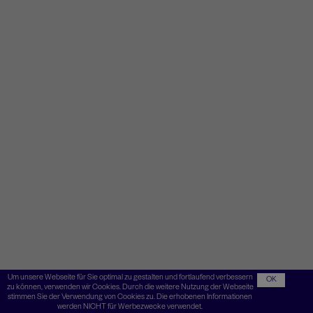
Um unsere Webseite für Sie optimal zu gestalten und fortlaufend verbessern
OK
zu können, verwenden wir Cookies. Durch die weitere Nutzung der Webseite
stimmen Sie der Verwendung von Cookies zu. Die erhobenen Informationen
werden NICHT für Werbezwecke verwendet.