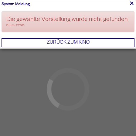
×
System Meldung
ANMELDEN
Die gewählte Vorstellung wurde nicht gefunden
ErrorNo. 270083
IMPRESSUM
AGB
DATENSCHUTZERKL
ZURÜCK ZUM KINO