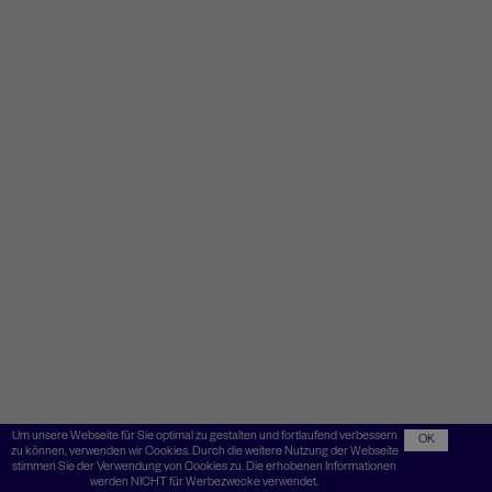
Um unsere Webseite für Sie optimal zu gestalten und fortlaufend verbessern
OK
zu können, verwenden wir Cookies. Durch die weitere Nutzung der Webseite
stimmen Sie der Verwendung von Cookies zu. Die erhobenen Informationen
werden NICHT für Werbezwecke verwendet.