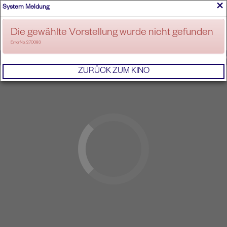
×
System Meldung
ANMELDEN
Die gewählte Vorstellung wurde nicht gefunden
ErrorNo. 270083
IMPRESSUM
AGB
DATENSCHUTZERKL
ZURÜCK ZUM KINO