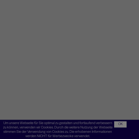
Um unsere Webseite für Sie optimal zu gestalten und fortlaufend verbessern
OK
zu können, verwenden wir Cookies. Durch die weitere Nutzung der Webseite
stimmen Sie der Verwendung von Cookies zu. Die erhobenen Informationen
werden NICHT für Werbezwecke verwendet.