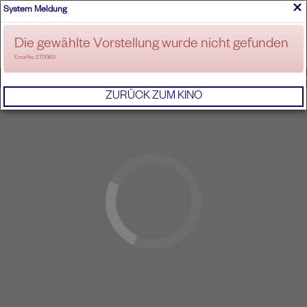
×
System Meldung
ANMELDEN
Die gewählte Vorstellung wurde nicht gefunden
ErrorNo. 270083
IMPRESSUM
AGB
DATENSCHUTZERKL
ZURÜCK ZUM KINO