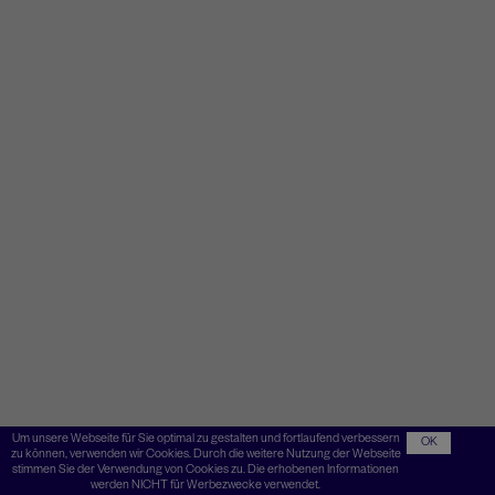
Um unsere Webseite für Sie optimal zu gestalten und fortlaufend verbessern
OK
zu können, verwenden wir Cookies. Durch die weitere Nutzung der Webseite
stimmen Sie der Verwendung von Cookies zu. Die erhobenen Informationen
werden NICHT für Werbezwecke verwendet.