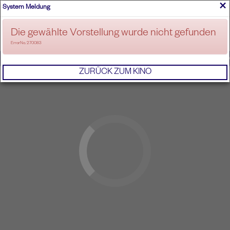
×
System Meldung
ANMELDEN
Die gewählte Vorstellung wurde nicht gefunden
ErrorNo. 270083
IMPRESSUM
AGB
DATENSCHUTZERKL
ZURÜCK ZUM KINO