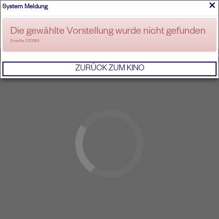
×
System Meldung
ANMELDEN
Die gewählte Vorstellung wurde nicht gefunden
ErrorNo. 270083
IMPRESSUM
AGB
DATENSCHUTZERKL
ZURÜCK ZUM KINO