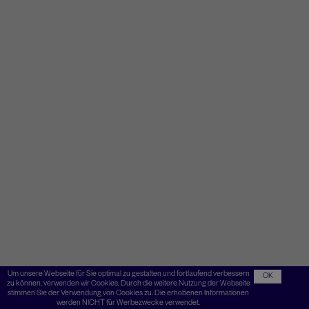
Um unsere Webseite für Sie optimal zu gestalten und fortlaufend verbessern
OK
zu können, verwenden wir Cookies. Durch die weitere Nutzung der Webseite
stimmen Sie der Verwendung von Cookies zu. Die erhobenen Informationen
werden NICHT für Werbezwecke verwendet.