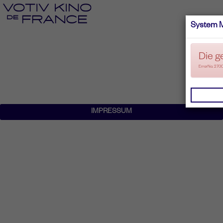
System 
Die g
ErrorNo. 270
IMPRESSUM