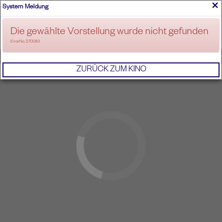
×
System Meldung
ANMELDEN
Die gewählte Vorstellung wurde nicht gefunden
ErrorNo. 270083
IMPRESSUM
AGB
DATENSCHUTZERKL
ZURÜCK ZUM KINO