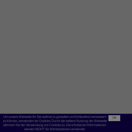
Um unsere Webseite für Sie optimal zu gestalten und fortlaufend verbessern
OK
zu können, verwenden wir Cookies. Durch die weitere Nutzung der Webseite
stimmen Sie der Verwendung von Cookies zu. Die erhobenen Informationen
werden NICHT für Werbezwecke verwendet.