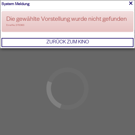
×
System Meldung
ANMELDEN
Die gewählte Vorstellung wurde nicht gefunden
ErrorNo. 270083
IMPRESSUM
AGB
DATENSCHUTZERKL
ZURÜCK ZUM KINO