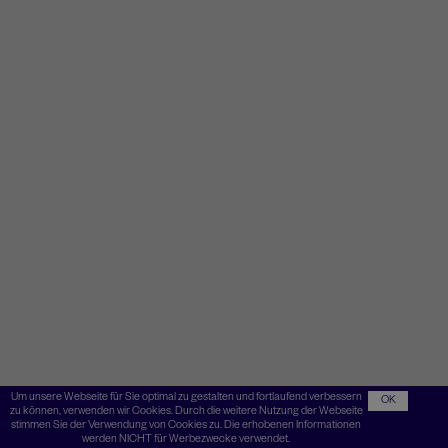
Um unsere Webseite für Sie optimal zu gestalten und fortlaufend verbessern
OK
zu können, verwenden wir Cookies. Durch die weitere Nutzung der Webseite
stimmen Sie der Verwendung von Cookies zu. Die erhobenen Informationen
werden NICHT für Werbezwecke verwendet.