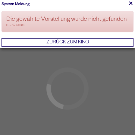
×
System Meldung
ANMELDEN
Die gewählte Vorstellung wurde nicht gefunden
ErrorNo. 270083
IMPRESSUM
AGB
DATENSCHUTZERKL
ZURÜCK ZUM KINO