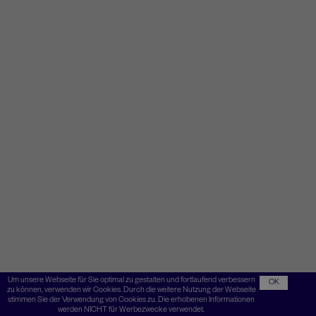
Um unsere Webseite für Sie optimal zu gestalten und fortlaufend verbessern
OK
zu können, verwenden wir Cookies. Durch die weitere Nutzung der Webseite
stimmen Sie der Verwendung von Cookies zu. Die erhobenen Informationen
werden NICHT für Werbezwecke verwendet.