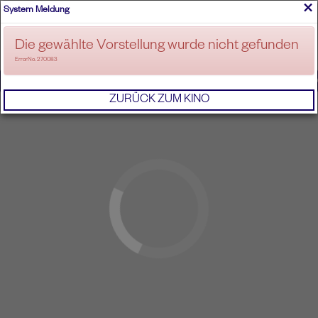
×
System Meldung
ANMELDEN
Die gewählte Vorstellung wurde nicht gefunden
ErrorNo. 270083
IMPRESSUM
AGB
DATENSCHUTZERKL
ZURÜCK ZUM KINO