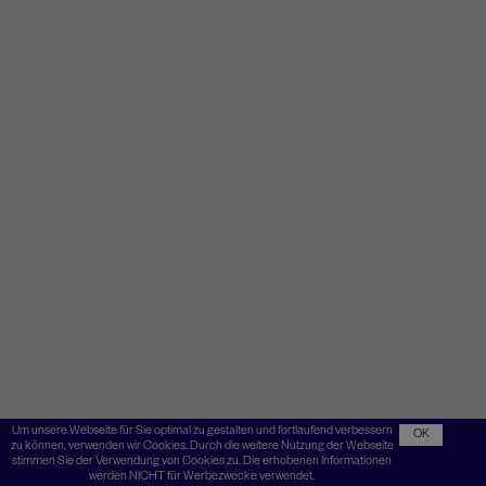
Um unsere Webseite für Sie optimal zu gestalten und fortlaufend verbessern
OK
zu können, verwenden wir Cookies. Durch die weitere Nutzung der Webseite
stimmen Sie der Verwendung von Cookies zu. Die erhobenen Informationen
werden NICHT für Werbezwecke verwendet.