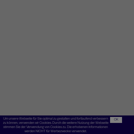
Um unsere Webseite für Sie optimal zu gestalten und fortlaufend verbessern
OK
zu können, verwenden wir Cookies. Durch die weitere Nutzung der Webseite
stimmen Sie der Verwendung von Cookies zu. Die erhobenen Informationen
werden NICHT für Werbezwecke verwendet.