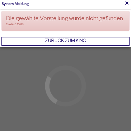
×
System Meldung
ANMELDEN
Die gewählte Vorstellung wurde nicht gefunden
ErrorNo. 270083
IMPRESSUM
AGB
DATENSCHUTZERKL
ZURÜCK ZUM KINO