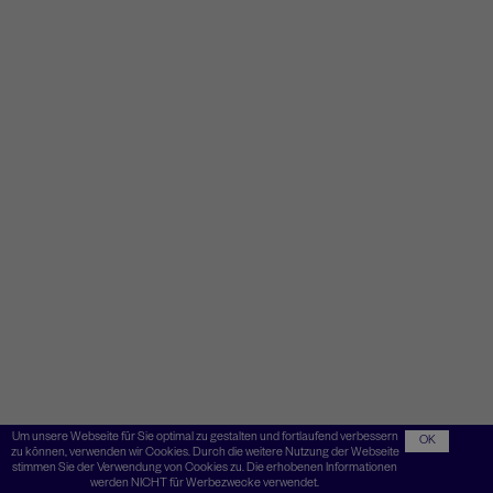
Um unsere Webseite für Sie optimal zu gestalten und fortlaufend verbessern
OK
zu können, verwenden wir Cookies. Durch die weitere Nutzung der Webseite
stimmen Sie der Verwendung von Cookies zu. Die erhobenen Informationen
werden NICHT für Werbezwecke verwendet.