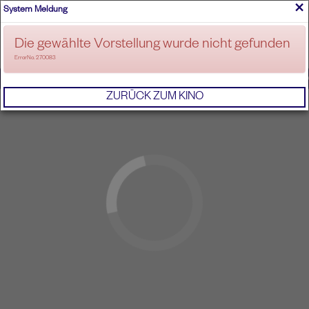
×
System Meldung
ANMELDEN
Die gewählte Vorstellung wurde nicht gefunden
ErrorNo. 270083
IMPRESSUM
AGB
DATENSCHUTZERKL
ZURÜCK ZUM KINO