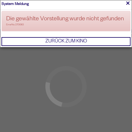
×
System Meldung
ANMELDEN
Die gewählte Vorstellung wurde nicht gefunden
ErrorNo. 270083
IMPRESSUM
AGB
DATENSCHUTZERKL
ZURÜCK ZUM KINO