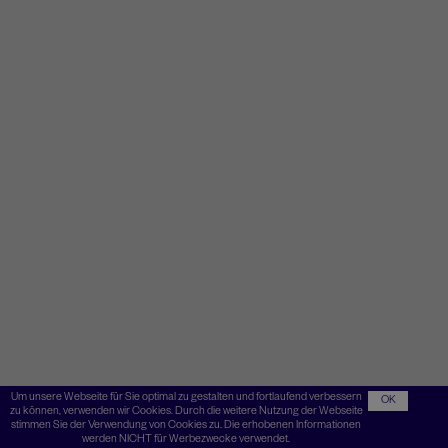
Um unsere Webseite für Sie optimal zu gestalten und fortlaufend verbessern
OK
zu können, verwenden wir Cookies. Durch die weitere Nutzung der Webseite
stimmen Sie der Verwendung von Cookies zu. Die erhobenen Informationen
werden NICHT für Werbezwecke verwendet.