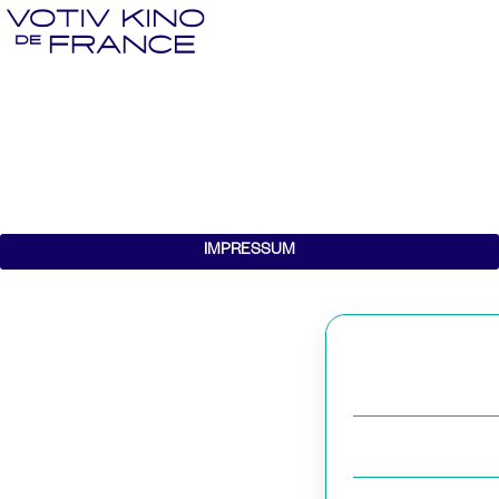
IMPRESSUM
Dieser Service is
nocheinmal.
This service is cu