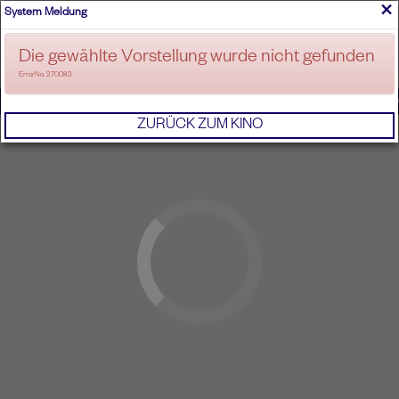
×
System Meldung
ANMELDEN
Die gewählte Vorstellung wurde nicht gefunden
ErrorNo. 270083
IMPRESSUM
AGB
DATENSCHUTZERKL
ZURÜCK ZUM KINO