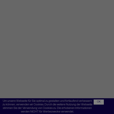
Um unsere Webseite für Sie optimal zu gestalten und fortlaufend verbessern
OK
zu können, verwenden wir Cookies. Durch die weitere Nutzung der Webseite
stimmen Sie der Verwendung von Cookies zu. Die erhobenen Informationen
werden NICHT für Werbezwecke verwendet.